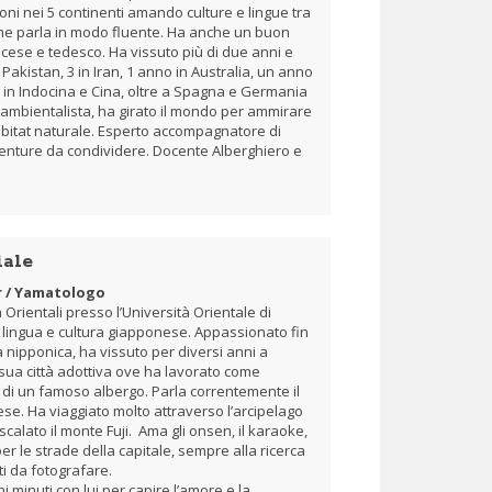
ioni nei 5 continenti amando culture e lingue tra
che parla in modo fluente. Ha anche un buon
rancese e tedesco. Ha vissuto più di due anni e
 Pakistan, 3 in Iran, 1 anno in Australia, un anno
 in Indocina e Cina, oltre a Spagna e Germania
ambientalista, ha girato il mondo per ammirare
habitat naturale. Esperto accompagnatore di
venture da condividere. Docente Alberghiero e
iale
r / Yamatologo
à Orientali presso l’Università Orientale di
 lingua e cultura giapponese. Appassionato fin
 nipponica, ha vissuto per diversi anni a
sua città adottiva ove ha lavorato come
n di un famoso albergo. Parla correntemente il
ese. Ha viaggiato molto attraverso l’arcipelago
alato il monte Fuji. Ama gli onsen, il karaoke,
er le strade della capitale, sempre alla ricerca
ti da fotografare.
 minuti con lui per capire l’amore e la