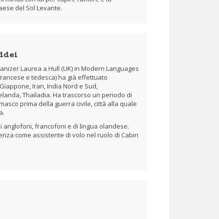
aese del Sol Levante.
ddei
ganizer Laurea a Hull (UK) in Modern Languages
francese e tedesca) ha già effettuato
 Giappone, Iran, India Nord e Sud,
landa, Thailadia. Ha trascorso un periodo di
amasco prima della guerra civile, città alla quale
a.
i anglofoni, francofoni e di lingua olandese.
enza come assistente di volo nel ruolo di Cabin