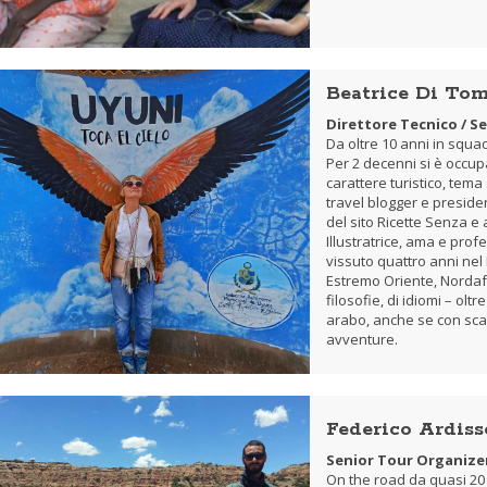
Beatrice Di Tom
Direttore Tecnico /
Se
Da oltre 10 anni in squadr
Per 2 decenni si è occup
carattere turistico, tema 
travel blogger e presiden
del sito Ricette Senza e
Illustratrice, ama e profe
vissuto quattro anni nel
Estremo Oriente, Nordafr
filosofie, di idiomi – ol
arabo, anche se con scarsi
avventure.
Federico Ardis
Senior Tour Organize
On the road da quasi 20 