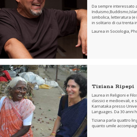
Da sempre interessato a r
Induismo,Buddismo,Islam
simbolica, letteratura (e 
in solitario di cui trenta i
Laurea in Sociologia, Ph
Tiziana Ripepi
Laurea in Religioni e Filo
classici e medioevali, e s
Karnataka presso Univers
Languages. Da 30 anni h
Tiziana parla quattro li
quanto umile accompagna