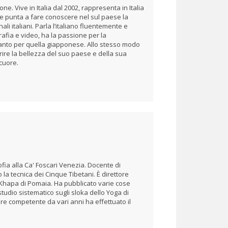
ne. Vive in Italia dal 2002, rappresenta in Italia
e punta a fare conoscere nel sul paese la
nali italiani. Parla l’italiano fluentemente e
rafia e video, ha la passione per la
anto per quella giapponese. Allo stesso modo
rire la bellezza del suo paese e della sua
cuore.
ofia alla Ca' Foscari Venezia. Docente di
a tecnica dei Cinque Tibetani. È direttore
 Khapa di Pomaia. Ha pubblicato varie cose
studio sistematico sugli sloka dello Yoga di
e competente da vari anni ha effettuato il