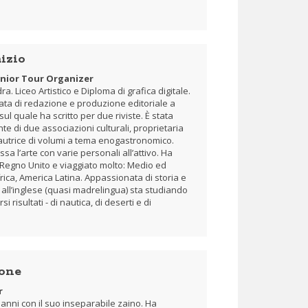
izio
nior Tour Organizer
a. Liceo Artistico e Diploma di grafica digitale.
ata di redazione e produzione editoriale a
sul quale ha scritto per due riviste. È stata
te di due associazioni culturali, proprietaria
 autrice di volumi a tema enogastronomico.
ssa l’arte con varie personali all’attivo. Ha
 Regno Unito e viaggiato molto: Medio ed
ica, America Latina. Appassionata di storia e
tre all’inglese (quasi madrelingua) sta studiando
 risultati - di nautica, di deserti e di
sone
r
anni con il suo inseparabile zaino. Ha