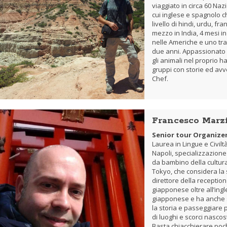
viaggiato in circa 60 Naz
cui inglese e spagnolo 
livello di hindi, urdu, f
mezzo in India, 4 mesi in
nelle Americhe e uno tra
due anni. Appassionato 
gli animali nel proprio 
gruppi con storie ed av
Chef.
Francesco Marz
Senior tour Organize
Laurea in Lingue e Civilt
Napoli, specializzazione
da bambino della cultura
Tokyo, che considera la 
direttore della receptio
giapponese oltre all’ingl
giapponese e ha anche sc
la storia e passeggiare p
di luoghi e scorci nascos
Basta chiacchierare pochi