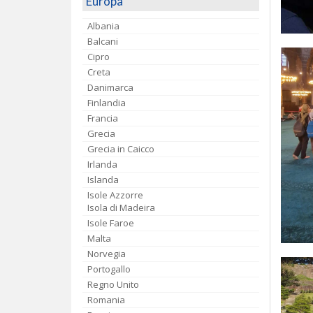
Europa
Albania
Balcani
Cipro
Creta
Danimarca
Finlandia
Francia
Grecia
Grecia in Caicco
Irlanda
Islanda
Isole Azzorre
Isola di Madeira
Isole Faroe
Malta
Norvegia
Portogallo
Regno Unito
Romania