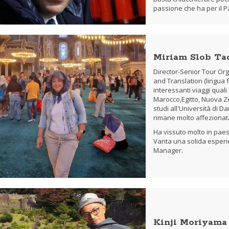
passione che ha per il P
Miriam Slob Ta
Director-Senior Tour Or
and Translation (lingua 
interessanti viaggi quali
Marocco,Egitto, Nuova Ze
studi all'Università di D
rimane molto affezionat
Ha vissuto molto in paes
Vanta una solida esperi
Manager.
Kinji Moriyama