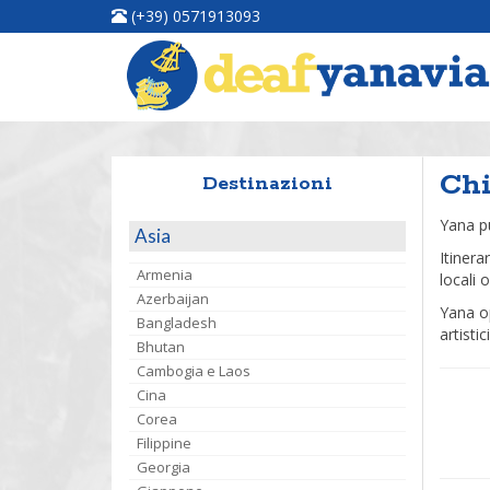
(+39) 0571913093
Chi
Destinazioni
Yana pu
Asia
Itinera
Armenia
locali 
Azerbaijan
Yana o
Bangladesh
artisti
Bhutan
Cambogia e Laos
Cina
Corea
Filippine
Georgia