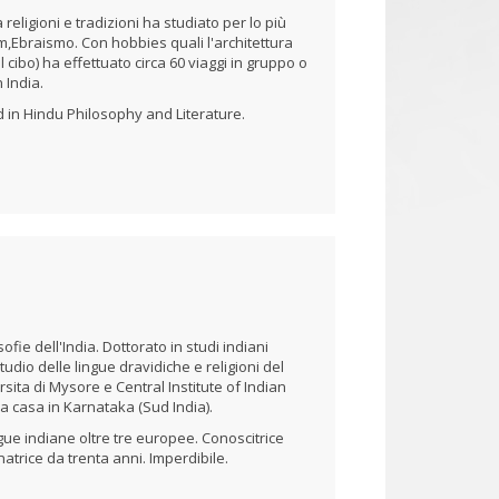
eligioni e tradizioni ha studiato per lo più
,Ebraismo. Con hobbies quali l'architettura
il cibo) ha effettuato circa 60 viaggi in gruppo o
n India.
d in Hindu Philosophy and Literature.
sofie dell'India. Dottorato in studi indiani
tudio delle lingue dravidiche e religioni del
ita di Mysore e Central Institute of Indian
a casa in Karnataka (Sud India).
ngue indiane oltre tre europee. Conoscitrice
trice da trenta anni. Imperdibile.