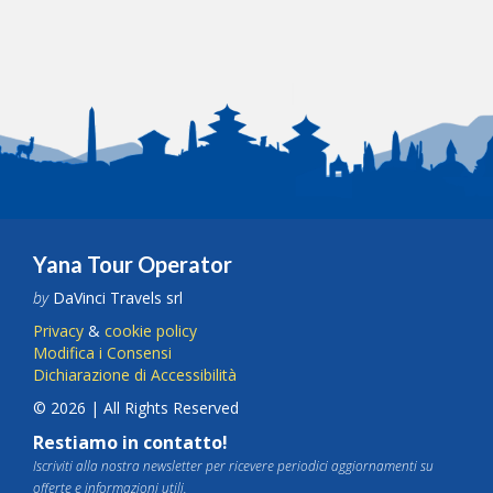
Yana Tour Operator
by
DaVinci Travels srl
Privacy
&
cookie policy
Modifica i Consensi
Dichiarazione di Accessibilità
© 2026 | All Rights Reserved
Restiamo in contatto!
Iscriviti alla nostra newsletter per ricevere periodici aggiornamenti su
offerte e informazioni utili.