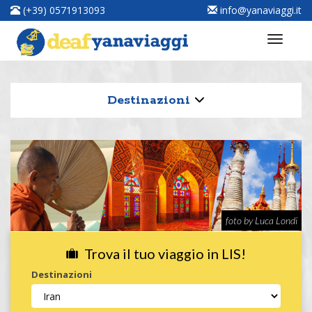
(+39) 0571913093
info@yanaviaggi.it
Destinazioni
foto by Luca Londi
Trova il tuo viaggio in LIS!
Destinazioni