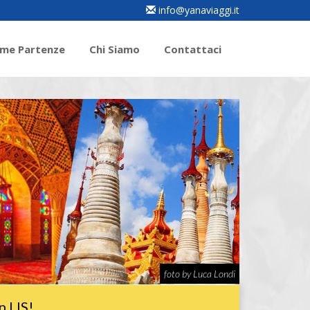
info@yanaviaggi.it
ime Partenze
Chi Siamo
Contattaci
foto by Luca Londi
n LIS!