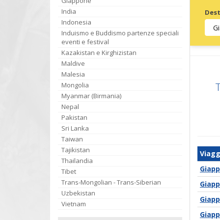
Giappone
India
Dest
Indonesia
Induismo e Buddismo partenze speciali
Invia
eventi e festival
Kazakistan e Kirghizistan
Maldive
Malesia
T
Mongolia
Myanmar (Birmania)
Nepal
Pakistan
Sri Lanka
Taiwan
Tajikistan
Viagg
Thailandia
Giapp
Tibet
Trans-Mongolian - Trans-Siberian
Giapp
Uzbekistan
Giapp
Vietnam
Giapp