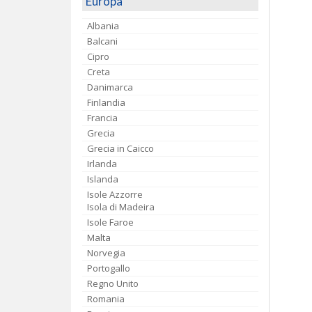
Europa
Albania
Balcani
Cipro
Creta
Danimarca
Finlandia
Francia
Grecia
Grecia in Caicco
Irlanda
Islanda
Isole Azzorre
Isola di Madeira
Isole Faroe
Malta
Norvegia
Portogallo
Regno Unito
Romania