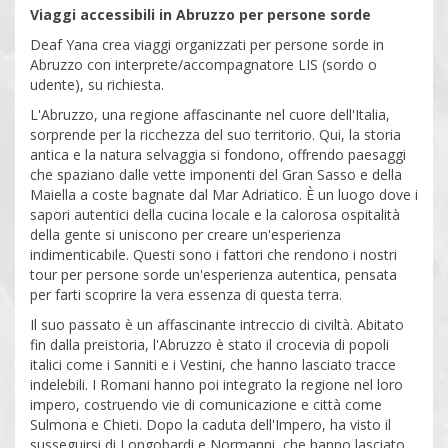
Viaggi accessibili in Abruzzo per persone sorde
Deaf Yana crea viaggi organizzati per persone sorde in
Abruzzo con interprete/accompagnatore LIS (sordo o
udente), su richiesta.
L'Abruzzo, una regione affascinante nel cuore dell'Italia,
sorprende per la ricchezza del suo territorio. Qui, la storia
antica e la natura selvaggia si fondono, offrendo paesaggi
che spaziano dalle vette imponenti del Gran Sasso e della
Maiella a coste bagnate dal Mar Adriatico. È un luogo dove i
sapori autentici della cucina locale e la calorosa ospitalità
della gente si uniscono per creare un'esperienza
indimenticabile. Questi sono i fattori che rendono i nostri
tour per persone sorde un'esperienza autentica, pensata
per farti scoprire la vera essenza di questa terra.
Il suo passato è un affascinante intreccio di civiltà. Abitato
fin dalla preistoria, l'Abruzzo è stato il crocevia di popoli
italici come i Sanniti e i Vestini, che hanno lasciato tracce
indelebili. I Romani hanno poi integrato la regione nel loro
impero, costruendo vie di comunicazione e città come
Sulmona e Chieti. Dopo la caduta dell'Impero, ha visto il
susseguirsi di Longobardi e Normanni, che hanno lasciato