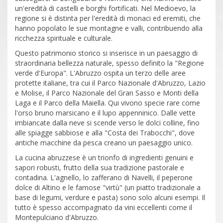
un'eredità di castelli e borghi fortificati. Nel Medioevo, la
regione si è distinta per l'eredità di monaci ed eremiti, che
hanno popolato le sue montagne e valli, contribuendo alla
ricchezza spirituale e culturale.
Questo patrimonio storico si inserisce in un paesaggio di
straordinaria bellezza naturale, spesso definito la "Regione
verde d'Europa". L'Abruzzo ospita un terzo delle aree
protette italiane, tra cui il Parco Nazionale d'Abruzzo, Lazio
e Molise, il Parco Nazionale del Gran Sasso e Monti della
Laga e il Parco della Maiella. Qui vivono specie rare come
l'orso bruno marsicano e il lupo appenninico. Dalle vette
imbiancate dalla neve si scende verso le dolci colline, fino
alle spiagge sabbiose e alla "Costa dei Trabocchi", dove
antiche macchine da pesca creano un paesaggio unico.
La cucina abruzzese è un trionfo di ingredienti genuini e
sapori robusti, frutto della sua tradizione pastorale e
contadina. L'agnello, lo zafferano di Navelli, il peperone
dolce di Altino e le famose "virtù" (un piatto tradizionale a
base di legumi, verdure e pasta) sono solo alcuni esempi. Il
tutto è spesso accompagnato da vini eccellenti come il
Montepulciano d'Abruzzo.