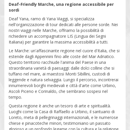
Deaf-Friendly Marche, una regione accessibile per
sordi
Deaf Yana, ramo di Yana Viaggi, si specializza
nell'organizzazione di tour dedicati alle persone sorde. Nei
nostri viaggi nelle Marche, offriamo la possibilità di
richiedere un accompagnatore LIS (Lingua dei Segni
Italiana) per garantire la massima accessibilità a tutti.
Le Marche: un'affascinante regione nel cuore d'Italia, che si
estende dagli Appennini fino alle coste del Mar Adriatico.
Questo territorio racchiude l'anima del Paese in una
straordinaria varietà di paesaggi: dalle dolci colline che si
tuffano nel mare, ai maestosi Monti Sibillini, custodi di
leggende e natura selvaggia. Lungo il percorso, incontrerai
innumerevoli borghi medievali e città d'arte come Urbino,
Ascoli Piceno e Corinaldo, che sembrano sospesi nel
tempo.
Questa regione è anche un tesoro di arte e spiritualità.
Luoghi come la Casa di Raffaello a Urbino, il santuario di
Loreto, meta di pellegrinaggi internazionali, e le numerose
chiese e pinacoteche minori, testimoniano un passato
glorioso e un profondo legame con la cultura e la religione.