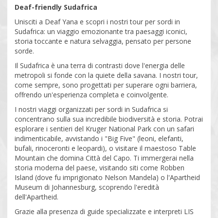
Deaf-friendly Sudafrica
Unisciti a Deaf Yana e scopri i nostri tour per sordi in
Sudafrica: un viaggio emozionante tra paesaggi iconici,
storia toccante e natura selvaggia, pensato per persone
sorde.
Il Sudafrica è una terra di contrasti dove l'energia delle
metropoli si fonde con la quiete della savana. I nostri tour,
come sempre, sono progettati per superare ogni barriera,
offrendo un'esperienza completa e coinvolgente.
I nostri viaggi organizzati per sordi in Sudafrica si
concentrano sulla sua incredibile biodiversità e storia. Potrai
esplorare i sentieri del Kruger National Park con un safari
indimenticabile, avvistando i "Big Five" (leoni, elefanti,
bufali, rinoceronti e leopardi), o visitare il maestoso Table
Mountain che domina Città del Capo. Ti immergerai nella
storia moderna del paese, visitando siti come Robben
Island (dove fu imprigionato Nelson Mandela) o l'Apartheid
Museum di Johannesburg, scoprendo l'eredità
dell'Apartheid.
Grazie alla presenza di guide specializzate e interpreti LIS