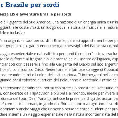
r Brasile per sordi
enza LIS e avventure Brasile per sordi
ile è il gigante del Sud America, una nazione di un'energia unica e un'in
ggianti alle coste vivaci, un luogo dove la storia, la musica e la natu
bile e inclusivo.
na organizza tour per sordi in Brasile, pensati appositamente per per
per gruppi misti), garantendo che ogni meraviglia del Paese sia compl
viaggio esperienziale e naturalistico per sordi ti condurrà attraverso 
ivibile di fronte al fragore e alla potenza delle Cascate dell'Iguaçu, e
trandoti con passerelle fino alla Garganta del Diablo sul lato argentino
lhosa", con l'iconico Cristo Redentore e le famose spiagge di Copacab
sservando i ritmi e i colori della vita carioca. Ti immergerai nell'ani
iando per il colorato quartiere del Pelourinho e sentendo il ritmo del
n'estensione paradisiaca, potrai esplorare il Nordeste e il santuario
, considerate da TripAdvisor le più belle al mondo, ideale per vivere
a durata del tour, Deaf Yana garantisce la presenza di guide, accompagn
LIS), empatici e umani, in grado di offrire supporto a ogni tipo di sord
Proponiamo anche viaggi che uniscono persone sorde e udenti per prom
dere insieme un viaggio esperienziale nella natura incontaminata del B