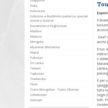
Giappone
Tou
India
Indonesia
Esperi
Induismo e Buddismo partenze speciali
Il Bras
eventi e festival
lussure
Kazakistan e Kirghizistan
accessi
Maldive
Malesia
Deaf Ya
Mongolia
anche 
Myanmar (Birmania)
Il tuo 
Nepal
indescr
Pakistan
e adden
Sri Lanka
Maravi
Taiwan
samba o
passegg
Tajikistan
Thailandia
E per u
Tibet
spiagge
Trans-Mongolian - Trans-Siberian
tutta l
Uzbekistan
Segni (
tutti. 
Vietnam
condivi