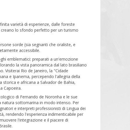
finita varietà di esperienze, dalle foreste
ra creano lo sfondo perfetto per un turismo
sone sorde (sia segnanti che oraliste, e
etamente accessibile.
luoghi emblematici: preparati a un'emozione
splorando la vista panoramica dal lato brasiliano
. Visiterai Rio de Janeiro, la "Cidade
ana e Ipanema, percependo l'allegria della
ma storica e africana a Salvador de Bahia,
la Capoeira.
 ecologico di Fernando de Noronha e le sue
 la natura sottomarina in modo intenso. Per
atori e interpreti professionisti di Lingua dei
ità, rendendo l'esperienza indimenticabile per
uovere l'integrazione e il piacere di
rasile.