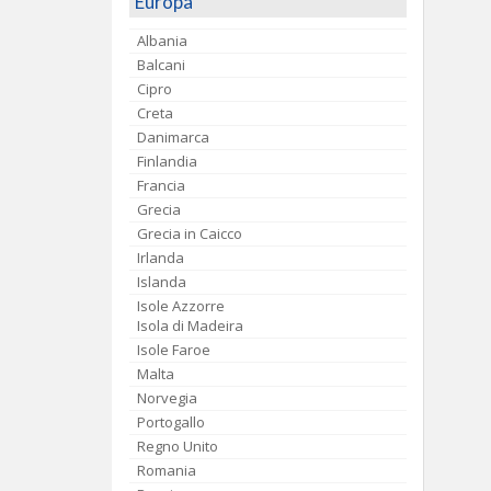
Europa
Albania
Balcani
Cipro
Creta
Danimarca
Finlandia
Francia
Grecia
Grecia in Caicco
Irlanda
Islanda
Isole Azzorre
Isola di Madeira
Isole Faroe
Malta
Norvegia
Portogallo
Regno Unito
Romania