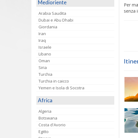
Medioriente
Per mag
senza i
Arabia Saudita
Dubai e Abu Dhabi
Giordania
Iran
Iraq
Israele
Libano
Itine
Oman
Siria
Turchia
Turchia in caicco
Yemen e Isola di Socotra
Africa
Algeria
Botswana
Costa d'Avorio
Egitto