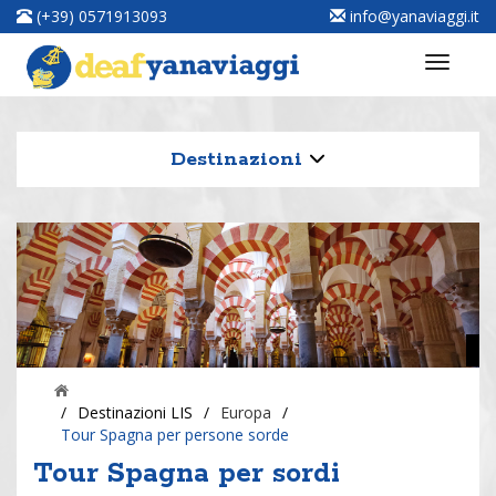
(+39) 0571913093
info@yanaviaggi.it
Destinazioni
/
Destinazioni LIS
/
Europa
/
Tour Spagna per persone sorde
Tour Spagna per sordi