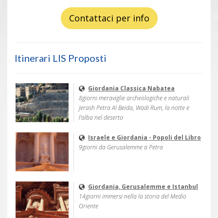
Contattaci per info
Itinerari LIS Proposti
Giordania Classica Nabatea
8giorni meraviglie archeologiche e naturali
Jerash Petra Al Beida, Wadi Rum, la notte e
l'alba nel deserto
Israele e Giordania - Popoli del Libro
9giorni da Gerusalemme a Petra
Giordania, Gerusalemme e Istanbul
14giorni immersi nella la storia del Medio
Oriente