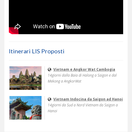
Itinerari LIS Proposti
Vietnam e Angkor Wat Cambogia
14giorni dalla Baia di Halong a Saigon e dal
Mekong a AngkorWat
Vietnam Indocina da Saigon ad Hanoi
14giorni da Sud a Nord Vietnam da Saigon a
Hanoi